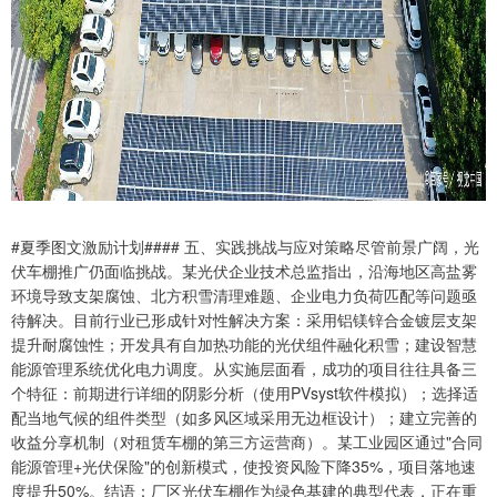
#夏季图文激励计划#### 五、实践挑战与应对策略尽管前景广阔，光
伏车棚推广仍面临挑战。某光伏企业技术总监指出，沿海地区高盐雾
环境导致支架腐蚀、北方积雪清理难题、企业电力负荷匹配等问题亟
待解决。目前行业已形成针对性解决方案：采用铝镁锌合金镀层支架
提升耐腐蚀性；开发具有自加热功能的光伏组件融化积雪；建设智慧
能源管理系统优化电力调度。从实施层面看，成功的项目往往具备三
个特征：前期进行详细的阴影分析（使用PVsyst软件模拟）；选择适
配当地气候的组件类型（如多风区域采用无边框设计）；建立完善的
收益分享机制（对租赁车棚的第三方运营商）。某工业园区通过"合同
能源管理+光伏保险"的创新模式，使投资风险下降35%，项目落地速
度提升50%。结语：厂区光伏车棚作为绿色基建的典型代表，正在重