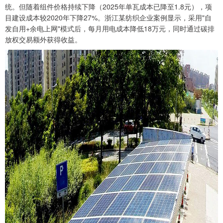
统。但随着组件价格持续下降（2025年单瓦成本已降至1.8元），项
目建设成本较2020年下降27%。浙江某纺织企业案例显示，采用"自
发自用+余电上网"模式后，每月用电成本降低18万元，同时通过碳排
放权交易额外获得收益。