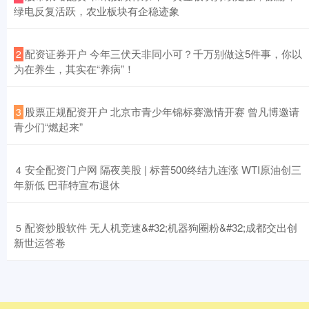
绿电反复活跃，农业板块有企稳迹象
​配资证券开户 今年三伏天非同小可？千万别做这5件事，你以
2
为在养生，其实在“养病”！
​股票正规配资开户 北京市青少年锦标赛激情开赛 曾凡博邀请
3
青少们“燃起来”
​安全配资门户网 隔夜美股 | 标普500终结九连涨 WTI原油创三
4
年新低 巴菲特宣布退休
​配资炒股软件 无人机竞速&#32;机器狗圈粉&#32;成都交出创
5
新世运答卷