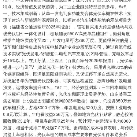
特点、经济价值及发展趋势，为工业企业能源转型提供参考。###
一、技术集成创新：从单一发电到多功能复合体光伏车棚在技术上实
现了建筑与新能源的深度融合。以福建某汽车制造基地的示范项目为
例（福建省交通运输厅2025年报道），该项目采用大跨度钢结构与双
玻光伏组件一体化设计，棚顶铺设550W高效单晶硅组件，倾斜角度
根据当地纬度优化至23°，年发电量可达280万度。更值得关注的是，
该车棚创新性集成智能充电桩系统专业炒股配资公司，通过直流母线
技术实现"光伏发电-储能缓冲-电动汽车充电"的闭环管理，充电效率提
升15%以上。在江苏某工业园区（百度百家号2025年报道），光伏车
棚进一步与BIPV（建筑光伏一体化）技术结合。采用透光率30%的碲
化镉薄膜组件，既满足遮阳避雨功能，又保证停车场自然采光需求。
系统配备华为智能光伏控制器，可实现远程监控、故障诊断和发电量
预测，运维效率提升40%。### 二、经济效益测算：三年回本周期成
行业标杆从经济性角度分析，光伏车棚展现出显著优势。山东某重工
集团项目（北极星太阳能光伏网2025年数据）显示，总投资850万元
的车棚系统，占地8000平方米，年发电量达320万度。按照工业电价
0.8元/度计算，年电费收益256万元，叠加地方光伏补贴后，静态投资
回收期仅3.2年。项目寿命周期25年内，预计累计创造清洁电力8000
万度，相当于减排二氧化碳7.2万吨。更精细的成本核算表明，与传统
混凝土车棚相比，光伏车棚的增量成本主要来自光伏组件和逆变系