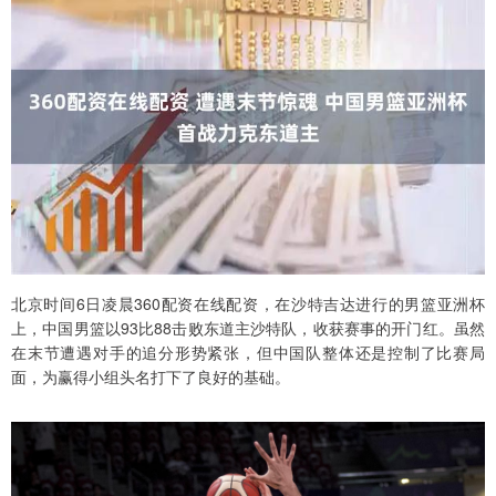
北京时间6日凌晨360配资在线配资，在沙特吉达进行的男篮亚洲杯
上，中国男篮以93比88击败东道主沙特队，收获赛事的开门红。虽然
在末节遭遇对手的追分形势紧张，但中国队整体还是控制了比赛局
面，为赢得小组头名打下了良好的基础。