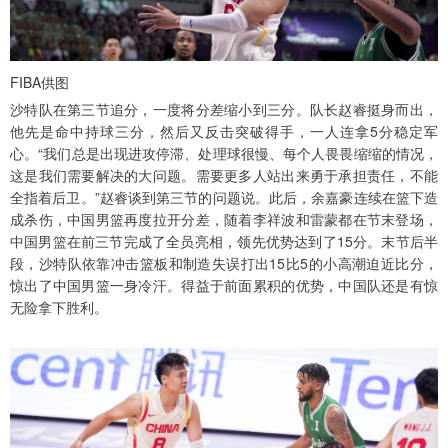
FIBA供图
沙特队在第三节追分，一度将分差缩小到三分。队长赵睿挺身而出，
他先是命中持球三分，然后又反击突破得手，一人连拿5分稳定军
心。“我们总是出现进攻停滞、处理球很慢、每个人畏畏缩缩的情况，
这是我们需要解决的大问题。需要更多人站出来勇于承担责任，不能
全指着后卫。”赵睿谈到第三节的问题说。此后，余嘉豪连续在篮下造
成杀伤，中国男篮再度拉开分差，随着李祥波和雷蒙都在节末登场，
中国男篮在前三节完成了全员亮相，领先优势达到了15分。末节后半
段，沙特队依靠冲击篮板和制造失误打出15比5的小高潮迫近比分，
惊出了中国男篮一身冷汗。得益于前面累积的优势，中国队还是有惊
无险拿下胜利。