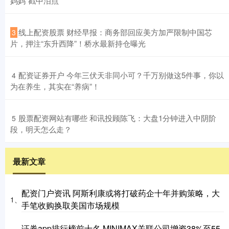
妈妈”戳中泪点
​线上配资股票 财经早报：商务部回应美方加严限制中国芯
3
片，押注“东升西降”！桥水最新持仓曝光
​配资证券开户 今年三伏天非同小可？千万别做这5件事，你以
4
为在养生，其实在“养病”！
​股票配资网站有哪些 和讯投顾陈飞：大盘1分钟进入中阴阶
5
段，明天怎么走？
最新文章
配资门户资讯 阿斯利康或将打破药企十年并购策略，大
1、
手笔收购换取美国市场规模
证券app排行榜前十名 MINIMAX关联公司增资38%至55