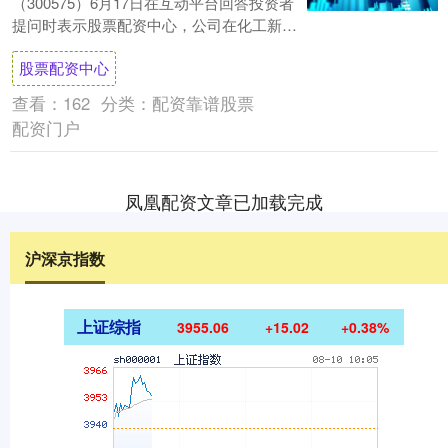
（300575）6月17日在互动平台回答投资者
提问时表示股票配资中心，公司在化工新材
料相关的多个领域有过实验室级别的研究和
股票配资中心
探索....
查看：
162
分类：
配资靠谱股票
配资门户
凤凰配资文章已加载完成
沪深京指数
上证综指
3955.06
+15.02
+0.38%